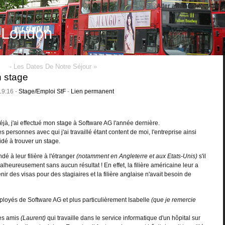
Aller au contenu
|
Aller
n London
-
Les Dates De Notre Séjour »
n stage
19:16 -
Stage/Emploi StF
-
Lien permanent
éjà, j'ai effectué mon stage à Software AG l'année dernière.
s personnes avec qui j'ai travaillé étant content de moi, l'entreprise ainsi
dé à trouver un stage.
dé à leur filière à l'étranger
(notamment en Angleterre et aux Etats-Unis)
s'il
Malheureusement sans aucun résultat ! En effet, la filière américaine leur a
tenir des visas pour des stagiaires et la filière anglaise n'avait besoin de
ployés de Software AG et plus particulièrement Isabelle
(que je remercie
ses amis
(Laurent)
qui travaille dans le service informatique d'un hôpital sur