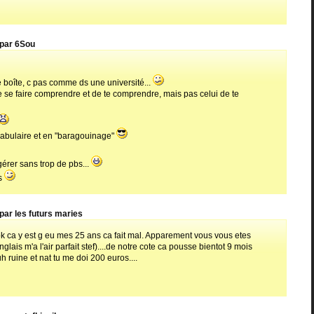
 par 6Sou
 boîte, c pas comme ds une université...
 se faire comprendre et de te comprendre, mais pas celui de te
cabulaire et en "baragouinage"
 gérer sans trop de pbs...
is
par les futurs maries
 ok ca y est g eu mes 25 ans ca fait mal. Apparement vous vous etes
glais m'a l'air parfait stef)....de notre cote ca pousse bientot 9 mois
 ruine et nat tu me doi 200 euros....