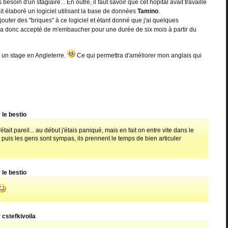
 besoin d'un stagiaire... En outre, il faut savoir que cet hôpital avait travaillé
t élaboré un logiciel utilisant la base de données
Tamino
.
ajouter des "briques" à ce logiciel et étant donné que j'ai quelques
a donc accepté de m'embaucher pour une durée de six mois à partir du
s un stage en Angleterre.
Ce qui permettra d'améliorer mon anglais qui
 le bestio
'était pareil... au début j'étais paniqué, mais en fait on entre vite dans le
t puis les gens sont sympas, ils prennent le temps de bien articuler
 le bestio
 cstefkivoila