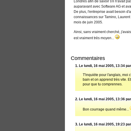
Londres afin de savoir s'il n'avait pas
auparavant avec Software AG et avai
De plus, l'entreprise avait besoin d'
connaissances sur Tamino, Laurent 
mois de juin 2005.
Ainsi, sans vraiment cherché, j'avai
est vraiment très moyen...
Commentaires
1.
Le lundi, 16 mai 2005, 13:34 par
T'inquiète pour l'anglais, moi c
bain et on apprend très vite. E
pour que tu comprennes.
2.
Le lundi, 16 mai 2005, 13:36 par
Bon courrage quand même...
3.
Le lundi, 16 mai 2005, 19:23 par