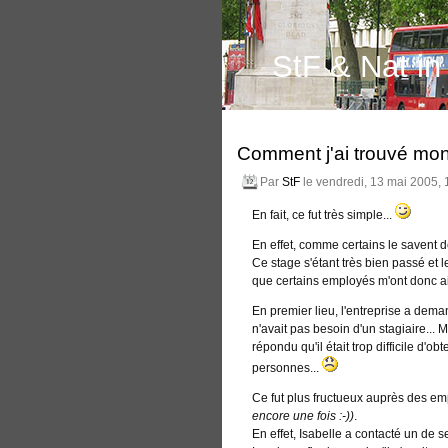
StF & Nat i
Comment j'ai trouvé mo
Par
StF
le vendredi, 13 mai 2005, 
En fait, ce fut très simple...
En effet, comme certains le savent d
Ce stage s'étant très bien passé et le
que certains employés m'ont donc ai
En premier lieu, l'entreprise a deman
n'avait pas besoin d'un stagiaire... 
répondu qu'il était trop difficile d'ob
personnes...
Ce fut plus fructueux auprès des em
encore une fois :-))
.
En effet, Isabelle a contacté un de 