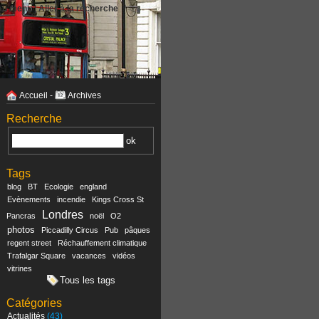
 au menu
|
Aller à la recherche
Accueil
-
Archives
Recherche
Tags
blog
BT
Ecologie
england
Evènements
incendie
Kings Cross St
Londres
Pancras
noël
O2
photos
Piccadilly Circus
Pub
pâques
regent street
Réchauffement climatique
Trafalgar Square
vacances
vidéos
vitrines
Tous les tags
Catégories
Actualités
(43)