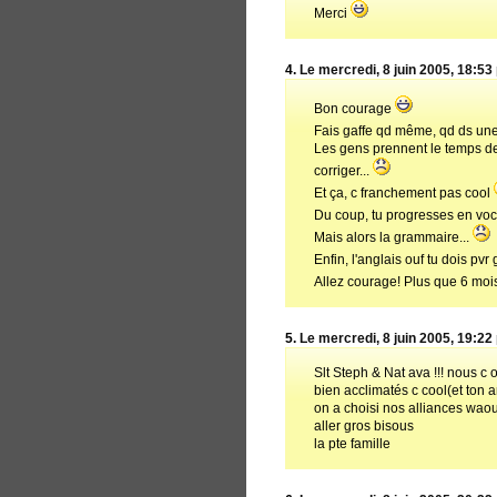
Merci
4.
Le mercredi, 8 juin 2005, 18:53
Bon courage
Fais gaffe qd même, qd ds une
Les gens prennent le temps de
corriger...
Et ça, c franchement pas cool
Du coup, tu progresses en vo
Mais alors la grammaire...
Enfin, l'anglais ouf tu dois pvr
Allez courage! Plus que 6 mo
5.
Le mercredi, 8 juin 2005, 19:22 
Slt Steph & Nat ava !!! nous c
bien acclimatés c cool(et ton an
on a choisi nos alliances waouh
aller gros bisous
la pte famille