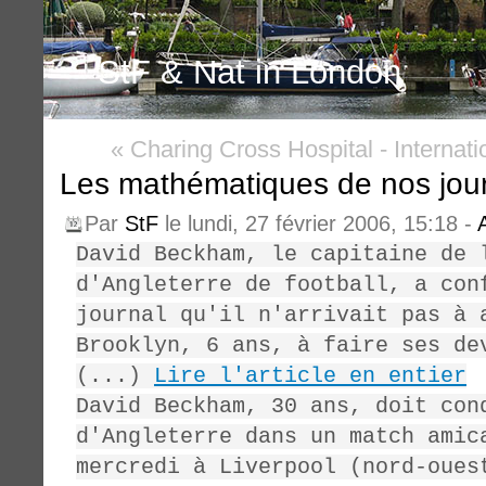
StF & Nat in London
« Charing Cross Hospital
-
Internat
Les mathématiques de nos jour
Par
StF
le lundi, 27 février 2006, 15:18 -
David Beckham, le capitaine de 
d'Angleterre de football, a con
journal qu'il n'arrivait pas à 
Brooklyn, 6 ans, à faire ses de
(...)
Lire l'article en entier
David Beckham, 30 ans, doit con
d'Angleterre dans un match amic
mercredi à Liverpool (nord-oues