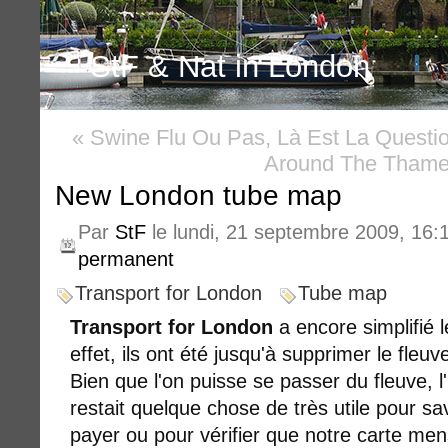
StF & Nat in London
« Swine Flu Ou Pas, Là Est La Questio
Around The Thame
New London tube map
Par
StF
le lundi, 21 septembre 2009, 16:
permanent
Transport for London
Tube map
Transport for London
a encore simplifié 
effet, ils ont été jusqu'à supprimer le fleuv
Bien que l'on puisse se passer du fleuve, l
restait quelque chose de très utile pour s
payer ou pour vérifier que notre carte mens